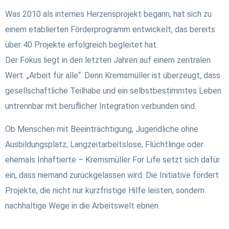
Was 2010 als internes Herzensprojekt begann, hat sich zu
einem etablierten Förderprogramm entwickelt, das bereits
über 40 Projekte erfolgreich begleitet hat.
Der Fokus liegt in den letzten Jahren auf einem zentralen
Wert: „Arbeit für alle“. Denn Kremsmüller ist überzeugt, dass
gesellschaftliche Teilhabe und ein selbstbestimmtes Leben
untrennbar mit beruflicher Integration verbunden sind.
Ob Menschen mit Beeinträchtigung, Jugendliche ohne
Ausbildungsplatz, Langzeitarbeitslose, Flüchtlinge oder
ehemals Inhaftierte – Kremsmüller For Life setzt sich dafür
ein, dass niemand zurückgelassen wird. Die Initiative fördert
Projekte, die nicht nur kurzfristige Hilfe leisten, sondern
nachhaltige Wege in die Arbeitswelt ebnen.