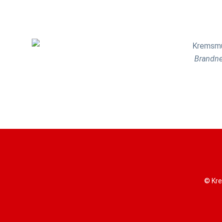
Brandne
© Kre