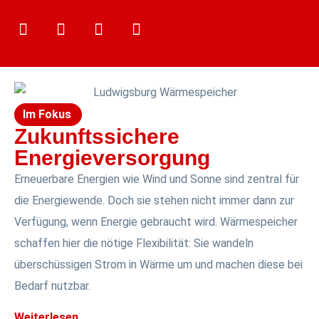
Im Fokus
Zukunftssichere
Energieversorgung
Erneuerbare Energien wie Wind und Sonne sind zentral für
die Energiewende. Doch sie stehen nicht immer dann zur
Verfügung, wenn Energie gebraucht wird. Wärmespeicher
schaffen hier die nötige Flexibilität: Sie wandeln
überschüssigen Strom in Wärme um und machen diese bei
Bedarf nutzbar.
Weiterlesen