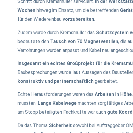
Schritt durch Kremsmüller serviciert.
In der Werkstätt
Wochen
hinweg im Einsatz, um die betreffenden
Gerät
für den Wiedereinbau
vorzubereiten
.
Zudem wurde durch Kremsmüller das
Schutzsystem vo
bedeutete den
Tausch von 70 Magnetventilen
, die 
Verrohrungen wurden anpasst und Kabel neu angeschlo
Insgesamt ein echtes Großprojekt für die Kremsmü
Baubesprechungen wurde laut Aussagen des Baustelle
konstruktiv und partnerschaftlich
gearbeitet.
Echte Herausforderungen waren das
Arbeiten in Höhe
mussten.
Lange Kabelwege
machten sorgfältiges Arbei
am Stopp beteiligten Fachkräfte war auch
gute Koordi
Da das Thema
Sicherheit
sowohl bei Auftraggeber OM