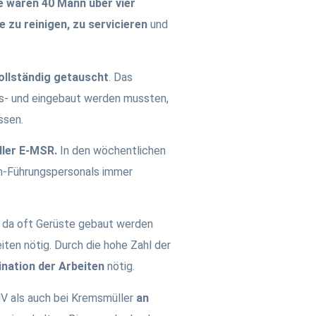
e waren 40 Mann über vier
e zu reinigen, zu servicieren
und
llständig getauscht
. Das
aus- und eingebaut werden mussten,
ssen.
ller E-MSR.
In den wöchentlichen
n-Führungspersonals immer
, da oft Gerüste gebaut werden
ten nötig. Durch die hohe Zahl der
nation der Arbeiten
nötig.
V als auch bei Kremsmüller
an