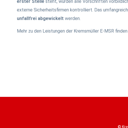
erster Stelle
steht, wurden alle Vorschriften vorbildli
externe Sicherheitsfirmen kontrolliert. Das umfangreic
unfallfrei abgewickelt
werden.
Mehr zu den Leistungen der Kremsmüller E-MSR finden
© Kre