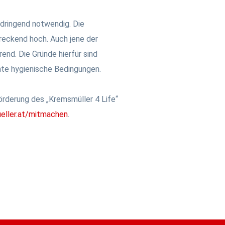
n dringend notwendig. Die
hreckend hoch. Auch jene der
end. Die Gründe hierfür sind
hte hygienische Bedingungen.
örderung des „Kremsmüller 4 Life“
ller.at/mitmachen
.