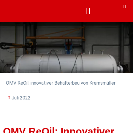
KARRIERE & AKADEMIE
KARRIERE & AKADEMIE
OMV ReOil: innovativer Behälterbau von Kremsmüller
Juli 2022
OMV ReOil: Innovativer