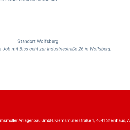
 Job mit Biss geht zur Industriestraße 26 in Wolfsberg.
msmüller Anlagenbau GmbH, Kremsmüllerstraße 1, 4641 Steinhaus, A