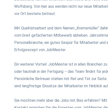
Wolfsberg. Von hier aus werden nicht nur neue Mitarbe
vor Ort bestens betreut.
Mit Qualitätsarbeit und dem Namen „Kremsmüller“ dahin
vom breit gefächerten Mitbewerb abheben. Jahrzehntel
Personalbranche, ein gutes Gespür für Mitarbeiter und 
Erfolgsrezept von JobMeister.
Ein weiterer Vorteil: JobMeister ist in allen Branchen zu
oder hautnah in der Fertigung – das Team findet für je
Persönliche Betreuer stehen mit Rat und Tat zur Seite
sind langfristige Einsätze der Mitarbeiter im Hinblick a
Sie möchten mehr über die Jobs mit Biss erfahren? Mit
Kontakt erreichen Sie die Experten vom JobMeister direk