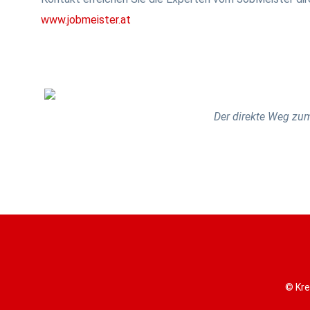
www.jobmeister.at
Der direkte Weg zum
© Kre