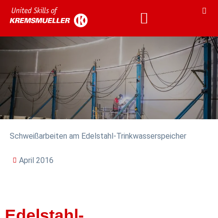
KARRIERE & AKADEMIE
KARRIERE & AKADEMIE
Schweißarbeiten am Edelstahl-Trinkwasserspeicher
April 2016
Edelstahl-