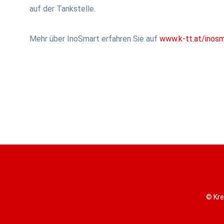
auf der Tankstelle.
Mehr über InoSmart erfahren Sie auf
www.k-tt.at/inos
© Kre