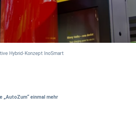
vative Hybrid-Konzept InoSmart
sse „AutoZum“ einmal mehr