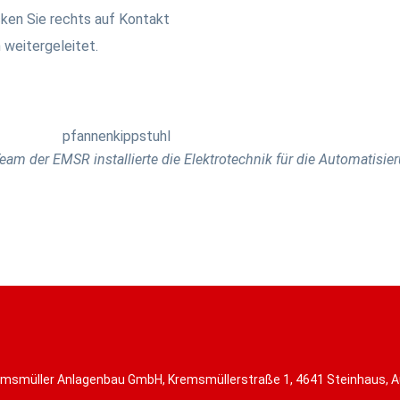
cken Sie rechts auf Kontakt
 weitergeleitet.
eam der EMSR installierte die Elektrotechnik für die Automatisie
msmüller Anlagenbau GmbH, Kremsmüllerstraße 1, 4641 Steinhaus, A