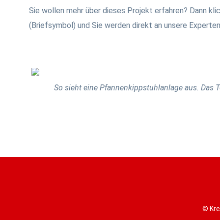
Sie wollen mehr über dieses Projekt erfahren? Dann kli
(Briefsymbol) und Sie werden direkt an unsere Experten
So sieht eine Pfannenkippstuhlanlage aus. Das T
© Kre