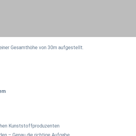
 einer Gesamthöhe von 30m aufgestellt.
tem
chen Kunststoffproduzenten
erden – Genau die richtige Aufgabe