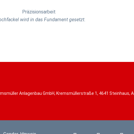
ochfackel wird in das Fundament gesetzt.
msmüller Anlagenbau GmbH, Kremsmüllerstraße 1, 4641 Steinhaus, A