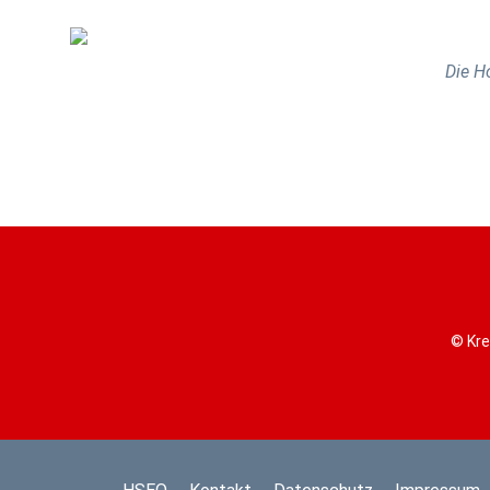
Die H
© Kre