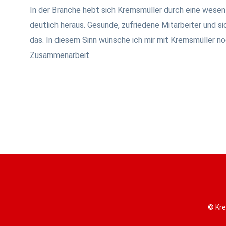
In der Branche hebt sich Kremsmüller durch eine wesent
deutlich heraus. Gesunde, zufriedene Mitarbeiter und s
das. In diesem Sinn wünsche ich mir mit Kremsmüller no
Zusammenarbeit.
© Kre