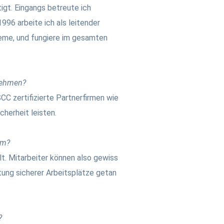
igt. Eingangs betreute ich
996 arbeite ich als leitender
eme, und fungiere im gesamten
rnehmen?
C zertifizierte Partnerfirmen wie
herheit leisten.
em?
lt. Mitarbeiter können also gewiss
ltung sicherer Arbeitsplätze getan
?