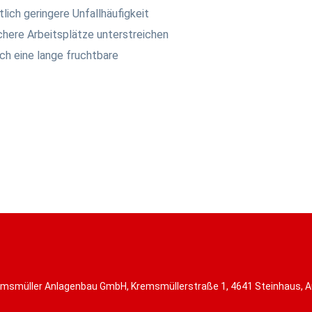
lich geringere Unfallhäufigkeit
ichere Arbeitsplätze unterstreichen
ch eine lange fruchtbare
msmüller Anlagenbau GmbH, Kremsmüllerstraße 1, 4641 Steinhaus, A