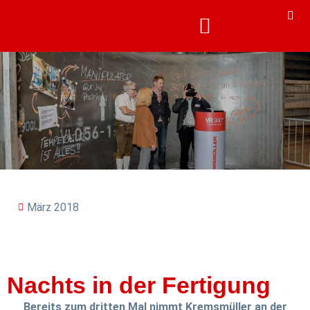
KARRIERE & AKADEMIE
KARRIERE & AKADEMIE
März 2018
Nachts in der Fertigung
Bereits zum dritten Mal nimmt Kremsmüller an der