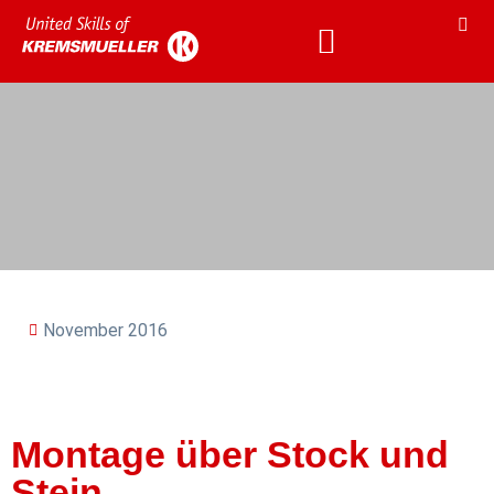
KARRIERE & AKADEMIE
KARRIERE & AKADEMIE
November 2016
Montage über Stock und
Stein