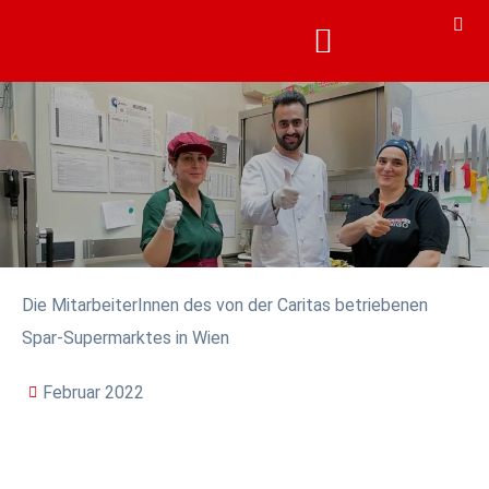
KARRIERE & AKADEMIE
KARRIERE & AKADEMIE
Die MitarbeiterInnen des von der Caritas betriebenen
Spar-Supermarktes in Wien
Februar 2022