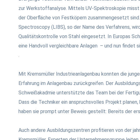
zur Werkstoffanalyse. Mittels UV-Spektroskopie misst 
der Oberfläche von Festköpern zusammengesetzt sind
Spectroscopy (LIBS), so der Name des Verfahrens, wird
Qualitätskontrolle von Stahl eingesetzt. In Europas Sch
eine Handvoll vergleichbare Anlagen – und nun findet s
.
Mit Kremsmüller Industrieanlagenbau konnten die junge
Erfahrung im Anlagenbau zurückgreifen. Der Ausbildungs
Schweißakadmie unterstützte das Team bei der Fertigu
Dass die Techniker ein anspruchsvolles Projekt planen
haben sie prompt unter Beweis gestellt: Bereits der erst
Auch andere Ausbildungszentren profitieren von der ja
Kremsmüller. Experten der Unternehmensgruppe leiten 