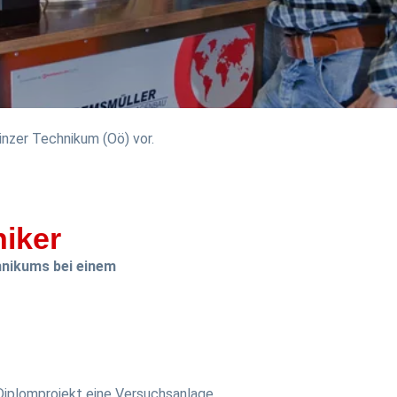
Linzer Technikum (Oö) vor.
iker
hnikums bei einem
Diplomprojekt eine Versuchsanlage