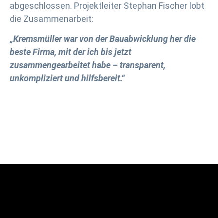
abgeschlossen. Projektleiter Stephan Fischer lobt
die Zusammenarbeit:
„Kremsmüller war von der Bauabwicklung her die
beste Firma, mit der ich bis jetzt
zusammengearbeitet habe – transparent,
unkompliziert und hilfsbereit.“