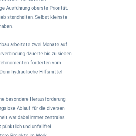
e Ausführung oberste Priorität.
eb standhalten. Selbst kleinste
haben.
nbau arbeitete zwei Monate auf
rverbindung dauerte bis zu sieben
Drehmomenten forderten vom
nn hydraulische Hilfsmittel
ne besondere Herausforderung.
ngslose Ablauf für die diversen
eit war dabei immer zentrales
pünktlich und unfallfrei
tere Projekte im Werk