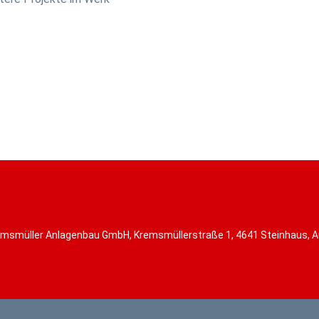
msmüller Anlagenbau GmbH, Kremsmüllerstraße 1, 4641 Steinhaus, A