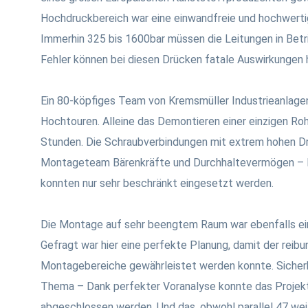
Hochdruckbereich war eine einwandfreie und hochwertig
Immerhin 325 bis 1600bar müssen die Leitungen in Betri
Fehler können bei diesen Drücken fatale Auswirkungen 
Ein 80-köpfiges Team von Kremsmüller Industrieanlage
Hochtouren. Alleine das Demontieren einer einzigen Roh
Stunden. Die Schraubverbindungen mit extrem hohen 
Montageteam Bärenkräfte und Durchhaltevermögen – De
konnten nur sehr beschränkt eingesetzt werden.
Die Montage auf sehr beengtem Raum war ebenfalls ei
Gefragt war hier eine perfekte Planung, damit der reibu
Montagebereiche gewährleistet werden konnte. Sicherh
Thema – Dank perfekter Voranalyse konnte das Projekt 
abgeschlossen werden. Und das, obwohl parallel 47 wei