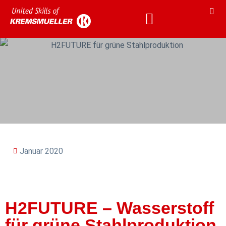
KARRIERE & AKADEMIE
KARRIERE & AKADEMIE
Januar 2020
H2FUTURE – Wasserstoff
für grüne Stahlproduktion