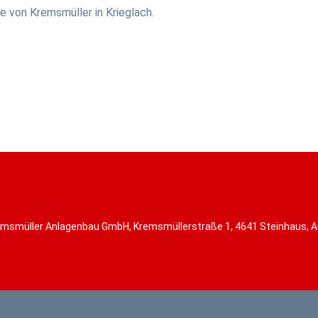
 von Kremsmüller in Krieglach.
msmüller Anlagenbau GmbH, Kremsmüllerstraße 1, 4641 Steinhaus, A